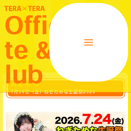
GOODS
Official Si
FANCLUB MENU
te & Fanc
NEWS
LOGIN
JOIN
ニュース
lub
UPDATED DAILY
2026.06.29
7月24日（金）ねぎためな生誕祭2026
WALLPAPER
CALENDAR
BIRTHDAY MAIL