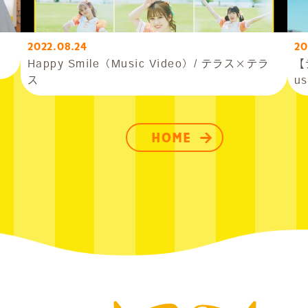
2022.08.24
20
Happy Smile（Music Video）/ テラス×テラ
【
ス
us
HOME